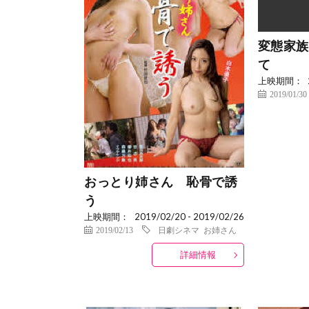
変態家族
て
上映期間：
2019/01/30
おっとり姉さん 恥骨で誘
う
上映期間：
2019/02/20 - 2019/02/26
2019/02/13
日劇シネマ
お姉さん
詳細情報