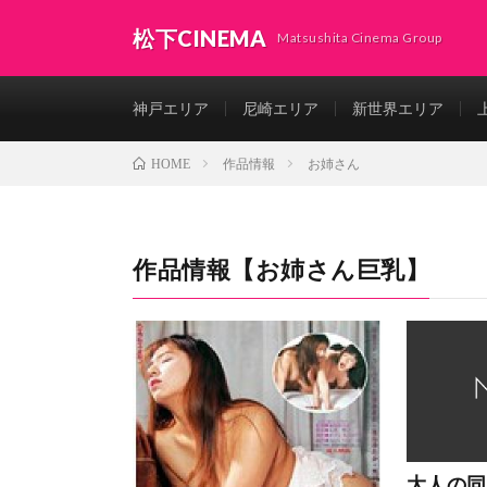
松下CINEMA
Matsushita Cinema Group
神戸エリア
尼崎エリア
新世界エリア
作品情報
お姉さん
HOME
作品情報【
お姉さん
巨乳
】
大人の同