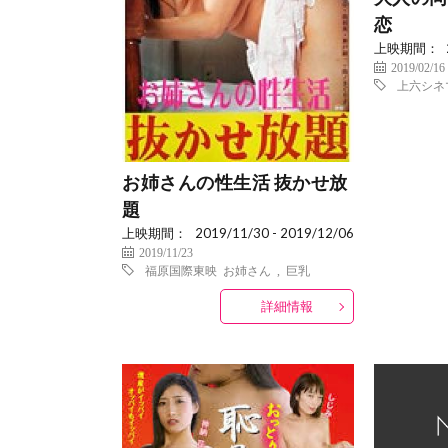
恋
上映期間：
2019/02/16
上六シネ
お姉さんの性生活 抜かせ放
題
上映期間：
2019/11/30 - 2019/12/06
2019/11/23
福原国際東映
お姉さん
,
巨乳
詳細情報