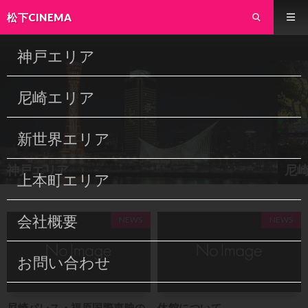
松下CINEMA
神戸エリア
尼崎エリア
新世界エリア
神戸エリア
尼
上本町エリア
会社概要
NEWS
NEWS
お問い合わせ
尼崎パレス・福原国際東映の
休館について