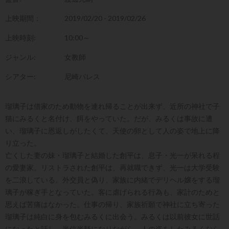
上映期間：
2019/02/20 - 2019/02/26
上映時刻:
10:00～
ジャンル:
女教師
シアター:
尼崎パレス
瑠璃子は借家のため動物を連れ帰ることが出来ず、近所の神社で子
猫にみるくと名付け、餌をやっていた。だが、みるくは事故に遭
い、瑠璃子に恩返しがしたくて、天使の卵として人の姿で地上に降
り立った。
亡くした妻の妹・瑠璃子と結婚した創平は、息子・光一が呆れる程
の愛妻家。リストラされた創平は、再就職できず、光一は大学受験
を二浪している。外交員と偽り、家族に内緒でデリヘル嬢をする瑠
璃子が稼ぎ手となっていた。客に虐げられる行為も、家計のためと
思えば苦痛はなかった。仕事の帰り、家族祈願で神社に立ち寄った
瑠璃子は純白に身を包むみるくに出会う。みるくは以前彼女に世話
になったと話し、半信半疑になりながら、人の姿をしたみるくなら