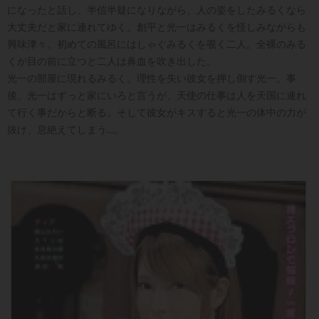
になったと話し、半信半疑になりながら、人の姿をしたみるくなら
大丈夫だと家に連れてゆく。創平と光一はみるくを怪しみながらも
興味津々。初めての風呂にはしゃぐみるくを覗く二人。全裸のみる
くが目の前に立つと二人は鼻血を吹き出した。
光一の部屋に現れるみるく。理性を失い彼女を押し倒す光一。事
後、光一はずっと家にいろと言うが、天使の仕事は人を天国に連れ
て行く事だからと断る。そして彼女がキスすると光一の体中の力が
抜け、息絶えてしまう…。