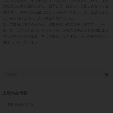
大丈夫だと家に連れてゆく。創平と光一はみるくを怪しみながらも
興味津々。初めての風呂にはしゃぐみるくを覗く二人。全裸のみる
くが目の前に立つと二人は鼻血を吹き出した。
光一の部屋に現れるみるく。理性を失い彼女を押し倒す光一。事
後、光一はずっと家にいろと言うが、天使の仕事は人を天国に連れ
て行く事だからと断る。そして彼女がキスすると光一の体中の力が
抜け、息絶えてしまう…。
上映作品情報
新世界東映
(313)