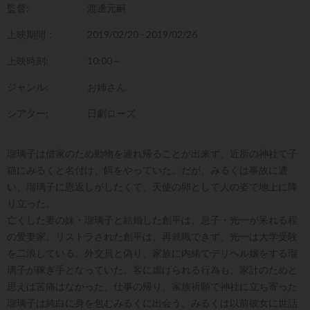
監督:
渡邊元嗣
上映期間：
2019/02/20 - 2019/02/26
上映時刻:
10:00～
ジャンル:
お姉さん
シアター:
日劇ローズ
瑠璃子は借家のため動物を連れ帰ることが出来ず、近所の神社で子
猫にみるくと名付け、餌をやっていた。だが、みるくは事故に遭
い、瑠璃子に恩返しがしたくて、天使の卵として人の姿で地上に降
り立った。
亡くした妻の妹・瑠璃子と結婚した創平は、息子・光一が呆れる程
の愛妻家。リストラされた創平は、再就職できず、光一は大学受験
を二浪している。外交員と偽り、家族に内緒でデリヘル嬢をする瑠
璃子が稼ぎ手となっていた。客に虐げられる行為も、家計のためと
思えば苦痛はなかった。仕事の帰り、家族祈願で神社に立ち寄った
瑠璃子は純白に身を包むみるくに出会う。みるくは以前彼女に世話