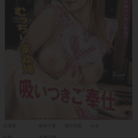
出演者:
牧本千幸
相沢知美
ゆき
監督:
渡邊元嗣