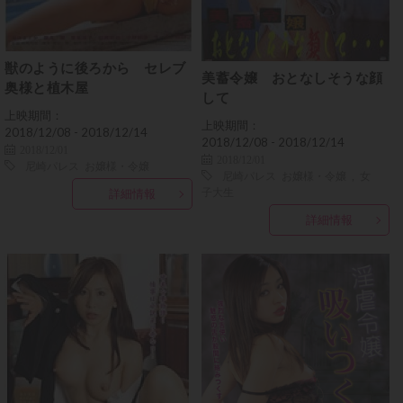
獣のように後ろから セレブ
美蓄令嬢 おとなしそうな顔
奥様と植木屋
して
上映期間：
上映期間：
2018/12/08 - 2018/12/14
2018/12/08 - 2018/12/14
2018/12/01
2018/12/01
尼崎パレス
お嬢様・令嬢
尼崎パレス
お嬢様・令嬢
,
女
子大生
詳細情報
詳細情報