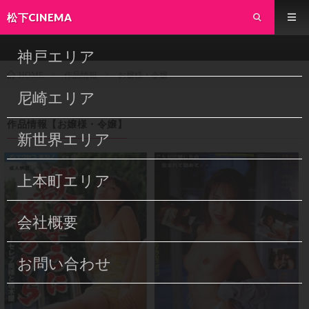
松下CINEMA
神戸エリア
作品情報
お嬢様・令嬢
HOME
尼崎エリア
作品情報【
お嬢様・令嬢
】
新世界エリア
上本町エリア
会社概要
お問い合わせ