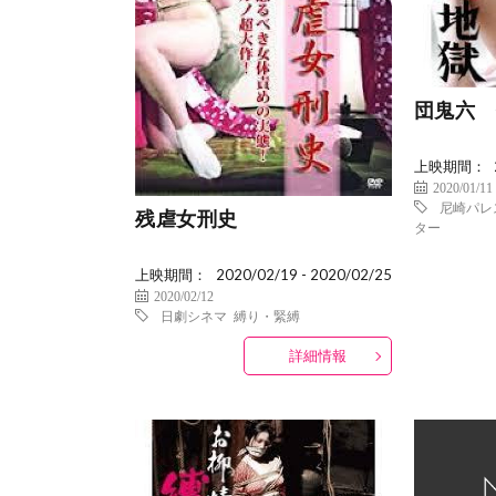
団鬼六 
上映期間：
2020/01/11
尼崎パレ
残虐女刑史
ター
上映期間：
2020/02/19 - 2020/02/25
2020/02/12
日劇シネマ
縛り・緊縛
詳細情報