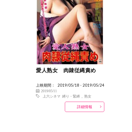
愛人熟女 肉隷従縄責め
上映期間：
2019/05/18 - 2019/05/24
2019/05/11
上六シネマ
縛り・緊縛
,
熟女
詳細情報