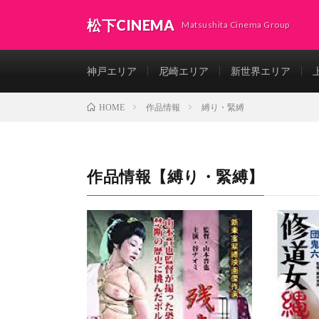
松下CINEMA
Matsushita Cinema Group
神戸エリア
尼崎エリア
新世界エリア
作品情報
縛り・緊縛
HOME
作品情報【
縛り・緊縛
】