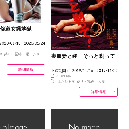
修道女縄地獄
2020/01/18 - 2020/01/24
ス
縛り・緊縛
,
尼・シス
喪服妻と縄 そっと剃って
詳細情報
上映期間：
2019/11/16 - 2019/11/22
2019/11/09
上六シネマ
縛り・緊縛
,
人妻
詳細情報