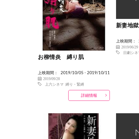
新妻地獄
上映期間：
2019/06/29
日劇シネ
お柳情炎 縛り肌
上映期間：
2019/10/05 - 2019/10/11
2019/09/28
上六シネマ
縛り・緊縛
詳細情報