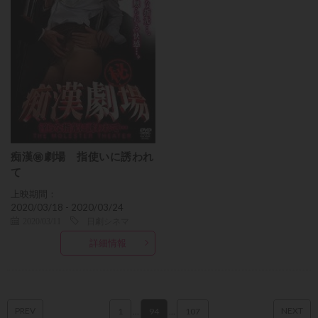
痴漢㊙劇場 指使いに誘われ
て
上映期間：
2020/03/18 - 2020/03/24
2020/03/11
日劇シネマ
詳細情報
PREV
NEXT
1
…
94
…
107