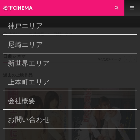
松下CINEMA
神戸エリア
作品情報
日劇シネマ
HOME
尼崎エリア
日劇シネマ
94/107ページ
<
>
新世界エリア
過去の上映作品
上本町エリア
会社概要
お問い合わせ