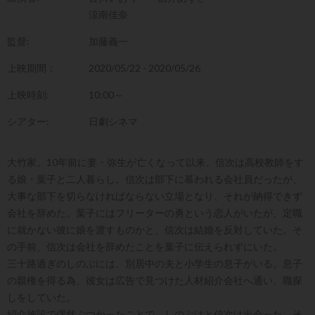
涼南佳奈
監督:
加藤義一
上映期間：
2020/05/22 - 2020/05/26
上映時刻:
10:00～
シアター:
日劇シネマ
大竹家。10年前に妻・弥生が亡くなって以来、信次は高校教師をす
る娘・葉子と二人暮らし。信次は部下に慕われる会社員だったが、
大事な部下を切らなければならない立場となり、それが納得できず
会社を辞めた。葉子にはフリーターの勇という恋人がいたが、定職
に就かない彼に娘を渡すものかと、信次は結婚を反対していた。そ
の手前、信次は会社を辞めたことを葉子に伝えられずにいた。
三十路過ぎのしのぶには、別居中の夫と小学生の息子がいる。息子
の親権を得る為、彼女は広告で見つけた人材紹介会社へ通い、職探
しをしていた。
紹介施設で偶然ぶつかったことで、しのぶはと信次は出会った。そ