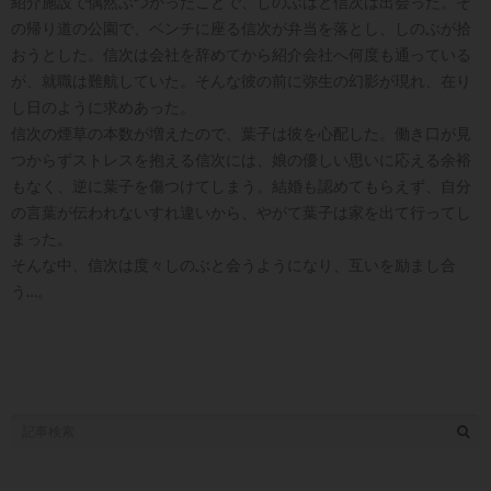
紹介施設で偶然ぶつかったことで、しのぶはと信次は出会った。そ
の帰り道の公園で、ベンチに座る信次が弁当を落とし、しのぶが拾
おうとした。信次は会社を辞めてから紹介会社へ何度も通っている
が、就職は難航していた。そんな彼の前に弥生の幻影が現れ、在り
し日のように求めあった。
信次の煙草の本数が増えたので、葉子は彼を心配した。働き口が見
つからずストレスを抱える信次には、娘の優しい思いに応える余裕
もなく、逆に葉子を傷つけてしまう。結婚も認めてもらえず、自分
の言葉が伝われないすれ違いから、やがて葉子は家を出て行ってし
まった。
そんな中、信次は度々しのぶと会うようになり、互いを励まし合
う…。