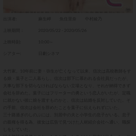
出演者:
麻生岬
魚住里奈
中村綾乃
上映期間：
2020/05/22 - 2020/05/26
上映時刻:
10:00～
シアター:
日劇シネマ
大竹家。10年前に妻・弥生が亡くなって以来、信次は高校教師をす
る娘・葉子と二人暮らし。信次は部下に慕われる会社員だったが、
大事な部下を切らなければならない立場となり、それが納得できず
会社を辞めた。葉子にはフリーターの勇という恋人がいたが、定職
に就かない彼に娘を渡すものかと、信次は結婚を反対していた。そ
の手前、信次は会社を辞めたことを葉子に伝えられずにいた。
三十路過ぎのしのぶには、別居中の夫と小学生の息子がいる。息子
の親権を得る為、彼女は広告で見つけた人材紹介会社へ通い、職探
しをしていた。