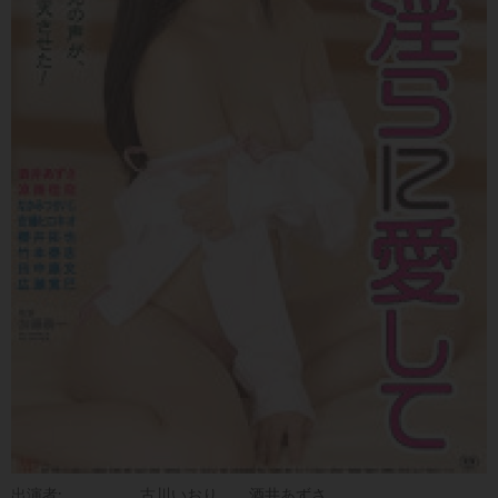
出演者:
古川いおり
酒井あずさ