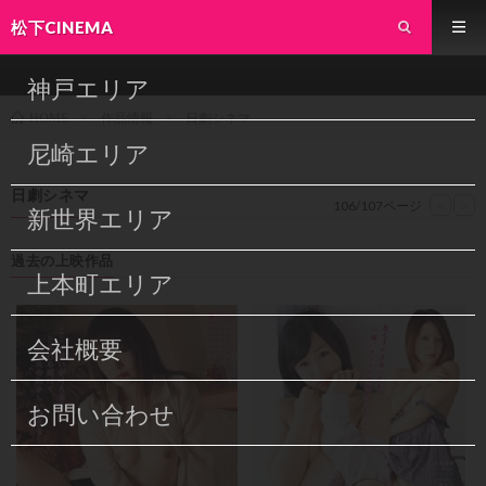
松下CINEMA
神戸エリア
作品情報
日劇シネマ
HOME
尼崎エリア
日劇シネマ
106/107ページ
<
>
新世界エリア
過去の上映作品
上本町エリア
会社概要
お問い合わせ