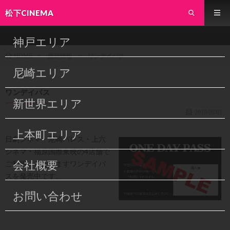
松下CINEMA
神戸エリア
最新情報
ワンデイパス
HOME
尼崎エリア
ワンデイパス
新世界エリア
2018/08/01
上本町エリア
日劇シネマ・尼崎パレス・上六
シネマ・福原国際東映の4店舗で
会社概要
ご利用いただけますワンデイパ
スを発売中です。
お問い合わせ