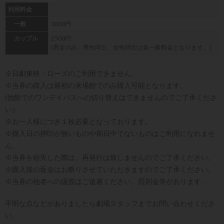
利用料金
一般
1800円
カップル
2500円
(男女のみ。男性同士、女性同士は各一般料金となります。）
※日劇東映・ローズのご利用できません。
※当券の購入は最初の来場館でのみ購入可能となります。
(他館でのワンデイパスへの切り替えはできませんのでご了承くださ
い）
※お一人様につき１枚必要となっております。
※購入日の押印が無いものや期日中でないものはご利用になれませ
ん。
※当券を紛失した際は、再発行は致しませんのでご了承ください。
※購入後の返金はお断りさせていただきますのでご了承ください。
※当券の他者への譲渡はご遠慮ください。罰則金等があります。
不明な点などがありましたら劇場スタッフまでお問い合わせくださ
い。