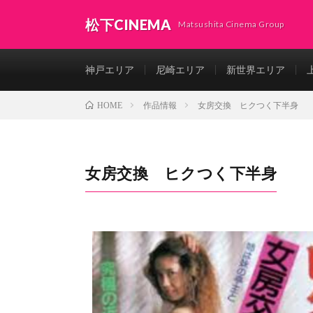
松下CINEMA
Matsushita Cinema Group
神戸エリア
尼崎エリア
新世界エリア
作品情報
女房交換 ヒクつく下半身
HOME
女房交換 ヒクつく下半身