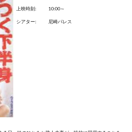
上映時刻:
10:00～
シアター:
尼崎パレス