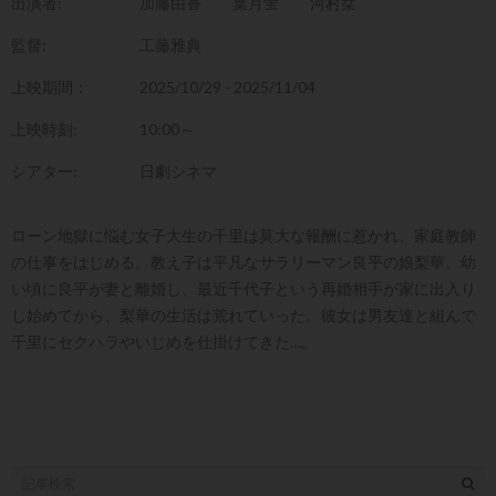
出演者:
加藤由香
葉月蛍
河村栞
監督:
工藤雅典
上映期間：
2025/10/29 - 2025/11/04
上映時刻:
10:00～
シアター:
日劇シネマ
ローン地獄に悩む女子大生の千里は莫大な報酬に惹かれ、家庭教師
の仕事をはじめる。教え子は平凡なサラリーマン良平の娘梨華。幼
い頃に良平が妻と離婚し、最近千代子という再婚相手が家に出入り
し始めてから、梨華の生活は荒れていった。彼女は男友達と組んで
千里にセクハラやいじめを仕掛けてきた…。