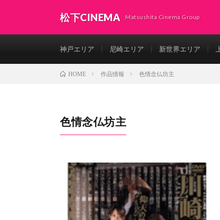
松下CINEMA
Matsushita Cinema Group
神戸エリア
尼崎エリア
新世界エリア
作品情報
色情念仏坊主
HOME
色情念仏坊主