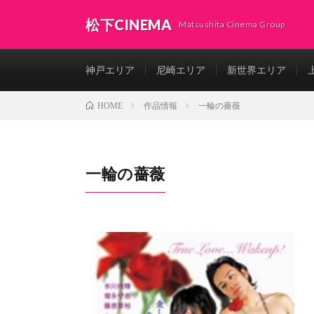
松下CINEMA
Matsushita Cinema Group
神戸エリア
尼崎エリア
新世界エリア
作品情報
一輪の薔薇
HOME
一輪の薔薇