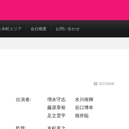
上本町エリア
会社概要
お問い合わせ
2022/04/06
出演者:
増永守志
水川侑輝
藤原章裕
谷口博幸
足立雲平
堀井聡
監督:
友松直之