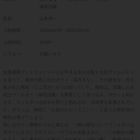
塚田詩織
監督:
山本淳一
上映期間：
2022/03/09 - 2022/03/15
上映時刻:
10:00～
シアター:
日劇シネマ
女愚連隊マッドフォクシーズが牛耳る女が支配する街ファムシティ
を去って、放浪の旅に出たボウィ（霜月るな）。その彼女を、兄を
殺された梅垣（ワニ完才）がつけ狙っていた。梅垣は、洗脳した女
戦士ヴィルダー（塚田詩織）を刺客として送り込み、ボウィと戦わ
せる。ヴィルダーは自分を男だと思わされ、貞操帯を装着されてい
た。ボウィは、梅垣に「お前がかかってこい！」と言うが卑怯者の
梅垣は逃げてしまう。
戦いはボウィ優勢のうちに進むが、一瞬の隙をついてヴィルダーは
ボウィにキスしてポイズン・カプセルを飲ませた。「この町から離
れると、体に毒が回って死ぬ。また来る」と言い残し、梅垣はヴィ