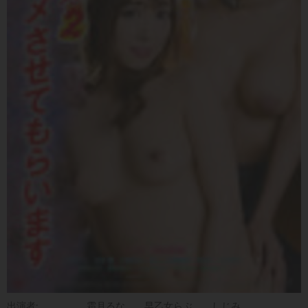
出演者:
霜月るな
早乙女らぶ
しじみ