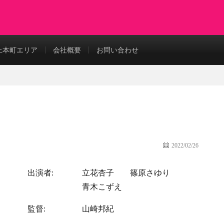
上本町エリア
会社概要
お問い合わせ
2022/02/26
出演者:
立花杏子
篠原さゆり
青木こずえ
監督:
山崎邦紀