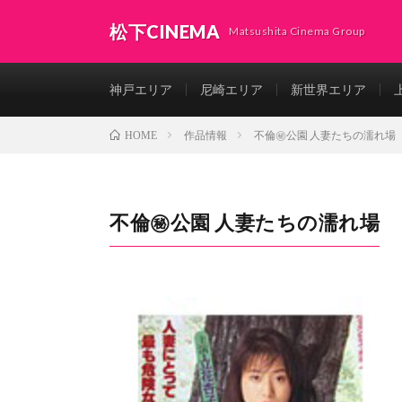
松下CINEMA
Matsushita Cinema Group
神戸エリア
尼崎エリア
新世界エリア
作品情報
不倫㊙公園 人妻たちの濡れ場
HOME
不倫㊙公園 人妻たちの濡れ場