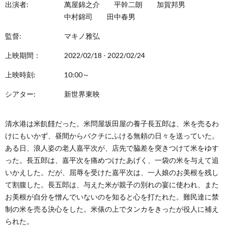
出演者:
萬屋錦之介
平幹二朗
加賀邦男
中村錦司
田中春男
監督:
マキノ雅弘
上映期間：
2022/02/18 - 2022/02/24
上映時刻:
10:00～
シアター:
新世界東映
清水港は米飢饉だった。米問屋坂田屋の養子長五郎は、米を売るわ
けにもいかず、昼間からバクチにふける無頼の日々を送っていた。
ある日、浪人姿の老人嘉平次が、店先で脇差を突きつけて米をゆす
った。長五郎は、嘉平次を痛めつけたあげく、一袋の米を与えて追
いかえした。だが、屈辱を受けた嘉平次は、一人娘のお美根を残し
て割腹した。長五郎は、与えた米が親子の別れの宴に使われ、また
お美根が自分を憎んでいないのを知ると心を打たれた。難民達に禁
制の米を売る決心をした。米俵の上でタンカをきったが役人に補え
られた。