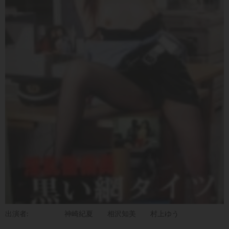
出演者:
神崎紀夏
相沢知美
村上ゆう