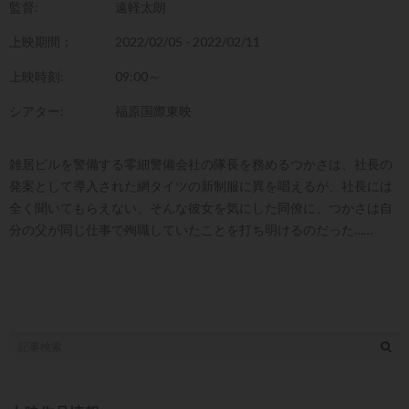
監督:
遠軽太朗
上映期間：
2022/02/05 - 2022/02/11
上映時刻:
09:00～
シアター:
福原国際東映
雑居ビルを警備する零細警備会社の隊長を務めるつかさは、社長の
発案として導入された網タイツの新制服に異を唱えるが、社長には
全く聞いてもらえない。そんな彼女を気にした同僚に、つかさは自
分の父が同じ仕事で殉職していたことを打ち明けるのだった……