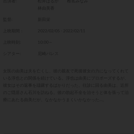
出演者:
松井はるか
椎名みなみ
林由美香
監督:
新田栄
上映期間：
2022/02/05 - 2022/02/11
上映時刻:
10:00～
シアター:
尼崎パレス
女医の由美は夫を亡くし、彼の親友で死後彼女の力になってくれて
いる淳也との関係を続けている。淳也は由美にプロポーズするが、
彼女はその返事を躊躇するばかりだった。往診に回る由美は、近所
のご隠居さん石川を訪ねる。彼の勃起不全を治そうと体を張って治
療にあたる由美だが、なかなかうまくいかなかった…。