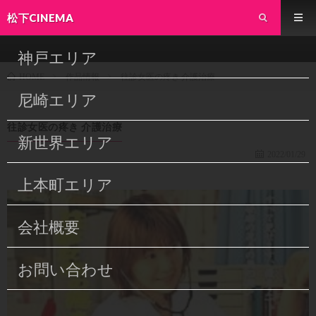
松下CINEMA
神戸エリア
作品情報
往診女医の疼き 介護治療
HOME
尼崎エリア
往診女医の疼き 介護治療
新世界エリア
2022/01/29
上本町エリア
会社概要
お問い合わせ