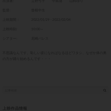
出演者:
立野弓子
中島葵
山科ゆり
監督:
曾根中生
上映期間：
2022/01/29 - 2022/02/04
上映時刻:
10:00～
シアター:
尼崎パレス
不思議なんです。恥しい姿になればなるほどワタシ、なぜか体の奥
の方が踊り始めるんです・・・
上映作品情報