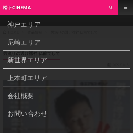
松下CINEMA
神戸エリア
作品情報
男漁りの透け襦袢 仏前でして
HOME
尼崎エリア
男漁りの透け襦袢 仏前でして
新世界エリア
2022/01/15
上本町エリア
会社概要
お問い合わせ