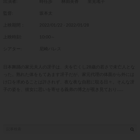
出演者:
時任歩
林由美香
里見瑤子
監督:
坂本太
上映期間：
2022/01/22 - 2022/01/28
上映時刻:
10:00～
シアター:
尼崎パレス
日本舞踊の家元夫人の冴子は、夫を亡くし28歳の若さで未亡人とな
った。熟れた体をもてあます冴子だが、家元代理の体面から外には
け口を求めることは許されず、夜な夜な自慰に耽る日々。そんな冴
子の姿を、彼女に思いを寄せる義弟の博之が覗き見ており……