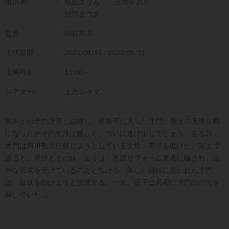
出演者:
朝丘まりん
三井かおり
持田さつき
監督:
関根和美
上映期間：
2022/01/15 - 2022/01/21
上映時刻:
11:00～
シアター:
上六シネマ
実家がお寺の冴子と結婚し、婿養子に入った才門。義父の死後住職
になったがその生活は厳しく、ついに逃げ出してしまう。ある日、
才門は河川敷で自殺しようとしている女性・美沙を助けた。家まで
送ると、美沙とその妹・エリは、悪徳リフォーム業者に騙され、法
外な請求を受けているのだと告げる。美しい姉妹に惹かれた才門
は、姉妹を助けようと決意する。一方、冴子は必死に才門の行方を
探していた…。