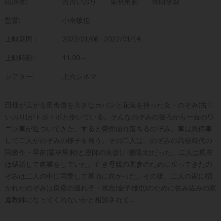
出演者:
古川いおり
栗林里莉
倖田李梨
監督:
小南敏也
上映期間：
2022/01/08 - 2022/01/14
上映時刻:
11:00～
シアター:
上六シネマ
田畑が広がる田舎道を大きなカバンと花束を持った女・のぞみ(古川
いおり)がトボトボと歩いている。そんなのぞみの後ろから一台のワ
ゴン車が近づいてきた。すると突然崩れ落ちるのぞみ。車は急停車
して二人がのぞみの様子を伺う。その二人は、のぞみの高校時代の
同級生・早苗(栗林里莉)と恩師の良彦(川瀬陽太)だった。二人は現在
は結婚して農業をしていた。亡き母親の墓参のために戻ってきたの
ぞみは二人の車に同乗して墓地に向かった。その後、二人の家に招
かれたのぞみは良彦の連れ子・篤志(金子雄也)のために住み込みの家
庭教師になってくれないかと相談されて…