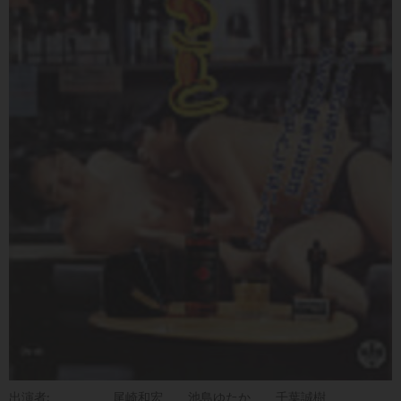
出演者:
尾崎和宏
池島ゆたか
千葉誠樹