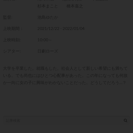
杉本まこと
橋本嘉之
監督:
池島ゆたか
上映期間：
2021/12/22 - 2022/01/04
上映時刻:
10:00～
シアター:
日劇ローズ
大学を卒業した。就職もした。社会人として新しい希望にも満ちて
いる。でも尚也にはひとつ心配事があった。この年になっても何故
か一向に女の子に興味がわかないことだった。どうしてだろう…？