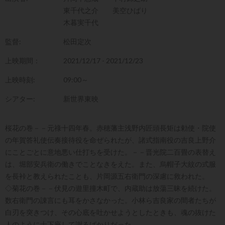
東千代之介
美空ひばり
木暮実千代
監督:
松田定次
上映期間：
2021/12/17 - 2021/12/23
上映時刻:
09:00～
シアター:
新世界東映
桜花の巻－－元祿十四年春。赤穂藩主浅野内匠頭長矩は勅使・院使
の年賀答礼使伝奏接待役を命ぜられたが、諸式指南役の吉良上野介
にことごとに意地悪い仕打ちを受けた。－－晋光院二百畳の表替え
は、堀部安兵衛の働きでことなきをえた。また、烏帽子大紋の式服
を長裃と教えられたことも、片岡源五右衛門の深慮に救われた。
◇菊花の巻－－伏見の遊里撞木町で、内蔵助は放蕩三昧を続けた。
数右衛門の諌言にも耳をかさなかった。小林ら吉良家の間者たちが
白刃を突きつけ、その心底を吐かせようとしたときも、魂の抜けた
人のように士下座して謝るばかりだった。