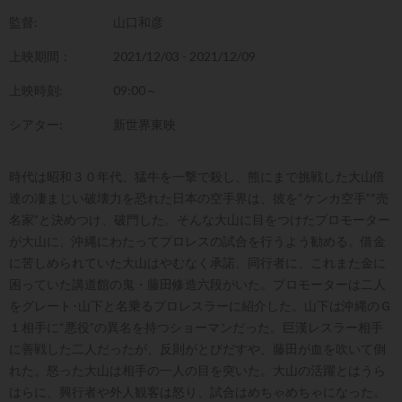
監督:
山口和彦
上映期間：
2021/12/03 - 2021/12/09
上映時刻:
09:00～
シアター:
新世界東映
時代は昭和３０年代、猛牛を一撃で殺し、熊にまで挑戦した大山倍
達の凄まじい破壊力を恐れた日本の空手界は、彼を“ケンカ空手”“売
名家”と決めつけ、破門した。そんな大山に目をつけたプロモーター
が大山に、沖縄にわたってプロレスの試合を行うよう勧める。借金
に苦しめられていた大山はやむなく承諾、同行者に、これまた金に
困っていた講道館の鬼・藤田修造六段がいた。プロモーターは二人
をグレート･山下と名乗るプロレスラーに紹介した。山下は沖縄のＧ
１相手に“悪役”の異名を持つショーマンだった。巨漢レスラー相手
に善戦した二人だったが、反則がとびだすや、藤田が血を吹いて倒
れた。怒った大山は相手の一人の目を突いた。大山の活躍とはうら
はらに、興行者や外人観客は怒り、試合はめちゃめちゃになった。