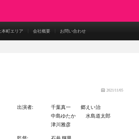
上本町エリア
会社概要
お問い合わせ
2021/11/05
出演者:
千葉真一
郷えい治
中島ゆたか
水島道太郎
津川雅彦
監督:
石井 輝男