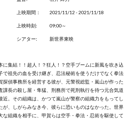
上映期間：
2021/11/12 - 2021/11/18
上映時刻:
09:00～
シアター:
新世界東映
本に集結！！超人！？狂人！？空手ブームに新風を吹き込
子で祖先の血を受け継ぎ、忍法秘術を使うだけでなく拳法
賀探偵事務所を経営する彼が、元警視総監・嵐山が作った
査課長の殺し屋・隼猛、刑務所で死刑執行を待つ元合気道
接近。その組織は、かつて嵐山が警察の組織力をもってし
たが、しがらみなき今、彼らに恐いものはなかった。世界
大な組織を相手に、甲賀らは空手・拳法・忍術を駆使して