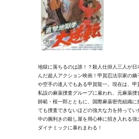
地獄に落ちるのは誰！？殺人仕掛人三人が日
んだ超人アクション映画！甲賀忍法宗家の嫡
や空手の達人でもある甲賀龍一。現在は、甲
私設の麻薬捜査グループに雇われ、元麻薬捜
師範・桜一郎とともに、国際麻薬密売組織に
ても捜査できないほどの強大な力を持ってい
中の腕利きの殺し屋を用心棒に招き入れる強
ダイナミックに暴れまわる！