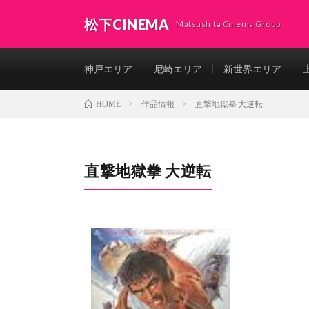
松下CINEMA
Matsushita Cinema Group
神戸エリア
尼崎エリア
新世界エリア
作品情報
直撃地獄拳 大逆転
HOME
直撃地獄拳 大逆転