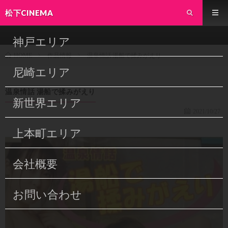
松下CINEMA
神戸エリア
作品情報
温泉情話 湯船で揉みがえり
HOME
尼崎エリア
温泉情話 湯船で揉みがえり
新世界エリア
2021/10/27
上本町エリア
会社概要
お問い合わせ