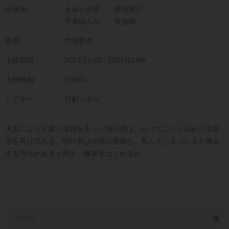
出演者:
きみと歩実
新垣智江
千葉ゆうか
佐倉萌
監督:
竹洞哲也
上映期間：
2021/11/03 - 2021/11/09
上映時刻:
10:00～
シアター:
日劇シネマ
天災により父親と母親を失った明日香は、かつて二人と訪れた温泉
宿を再び訪れる。明日香は仲居の菜摘か、死んでしまった人と再会
する方法があると聞き、修業をはじめるが…。