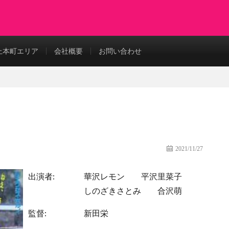
上本町エリア
会社概要
お問い合わせ
2021/11/27
出演者:
華沢レモン
平沢里菜子
しのざきさとみ
合沢萌
監督:
新田栄