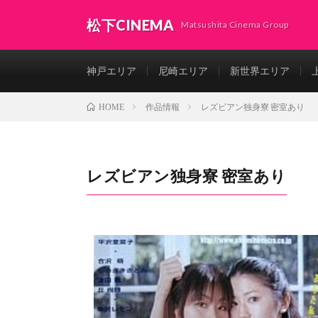
松下CINEMA
Matsushita Cinema Group
神戸エリア
尼崎エリア
新世界エリア
作品情報
レズビアン独身寮 密室あり
HOME
レズビアン独身寮 密室あり