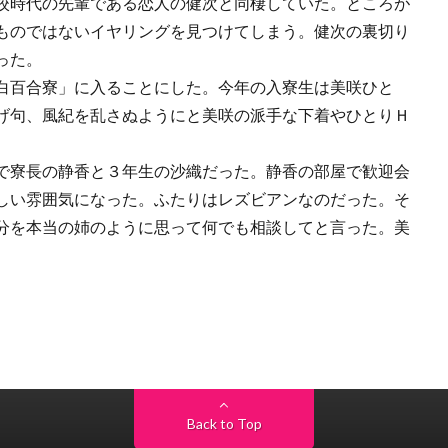
校時代の先輩である恋人の健次と同棲していた。ところが
ものではないイヤリングを見つけてしまう。健次の裏切り
った。
白百合寮」に入ることにした。今年の入寮生は美咲ひと
げ句、風紀を乱さぬようにと美咲の派手な下着やひとりＨ
で寮長の静香と３年生の沙織だった。静香の部屋で歓迎会
しい雰囲気になった。ふたりはレズビアンなのだった。そ
分を本当の姉のように思って何でも相談してと言った。美
Back to Top