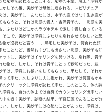
った尼寺を訪ねることにする。尼寺の本堂。庵主・浄魂が
しかしその後、美紗子は母屋に通される。スピリチュア
女は、美紗子に「あなたには、水子の霊ではなく生き霊が
てもらうと、それは明彦の愛人・吉沢貴子の、「明彦を美
も、ふたりはどこかのラヴホテルで激しく愛し合っている
。そこで、美紗子は浄魂にふたりを別れさせて欲しいと懇
る物が必要だと言う……。帰宅した美紗子は、何食わぬ顔
来たことなど、当然おくびにも出さない明彦。美紗子も知
ケットに、美紗子はイヤリングを見つける。別れ際、貴子
れた物だ。しかし、それは貴子にとって藪蛇だった。翌
紗子は、浄魂にお祓いをしてもらった。果たして、それか
帰って来た。久しぶりに夫に抱かれ、美紗子は何度もオル
子のクリニックに浄魂が訪ねて来た。このところ、体の調
の浄魂も、自分の体までは自身でカウンセリング出来ない
の中を覗く美紗子。診断の結果、子宮筋腫であることが分
ない。しかし、美紗子には心配なことがあった。浄魂は、