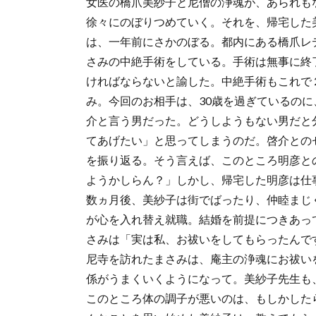
女医の橋爪美紗子と尼僧の浄魂が、あられも
徐々にのぼりつめていく。それを、帰宅した
は、一年前にさかのぼる。都内にある橋爪レ
さみの中絶手術をしている。手術は無事に終
ければならないと諭した。中絶手術もこれで
み。今回のお相手は、30歳を過ぎているの
介と言う男だった。どうしようもない男だと
てあげたい」と思ってしまうのだ。啓介との
を振り返る。そう言えば、このところ明彦と
ようかしらん？」しかし、帰宅した明彦は仕
数ヵ月後、美紗子は街でばったり、仲睦まじ
が心を入れ替え就職。結婚を前提につきあっ
さみは「実は私、お祓いをしてもらったんで
尼寺を訪れたまさみは、庵主の浄魂にお祓い
係がうまくいくようになって。美紗子先生も
このところ体の調子が悪いのは、もしかした