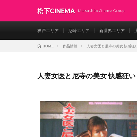
松下CINEMA
Matsushita Cinema Group
神戸エリア
尼崎エリア
新世界エリア
作品情報
人妻女医と尼寺の美女 快感狂
HOME
人妻女医と尼寺の美女 快感狂い