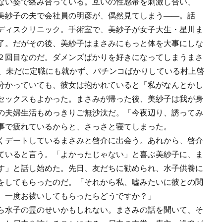
ない姿で絡み合っている。互いの性感帯を刺激し合い、
美紗子の夫で会社員の明彦が、偶然見てしまう――。話
ディスクリニック。手術室で、美紗子が女子大生・星川ま
了。だがその後、美紗子はまさみにもっと体を大事にしな
２回目なのだ。ダメンズばかりを好きになってしまうまさ
に、未だに定職にも就かず、パチンコばかりしている村上啓
分かっていても、彼女は抱かれていると「私がなんとかし
セックスもよかった。まさみが帰った後、美紗子は我が身
の夫婦生活もめっきりご無沙汰だ。「今夜辺り、誘ってみ
事で疲れているからと、さっさと寝てしまった。
くデートしているまさみと啓介に出会う。あれから、啓介
ていると言う。「よかったじゃない」と喜ぶ美紗子に、ま
す」と話し始めた。先日、友だちに勧められ、水子供養に
をしてもらったのだ。「それから私、嘘みたいに彼との関
、一度お祓いしてもらったらどうですか？」
ら水子の霊のせいかもしれない。まさみの話を聞いて、そ