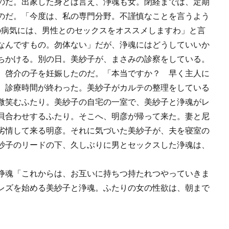
のだ。出家した身とは言え、浄魂も女。閉経までは、定期
のだ。「今度は、私の専門分野。不謹慎なことを言うよう
の病気には、男性とのセックスをオススメしますわ」と言
なんですもの。勿体ない」だが、浄魂にはどうしていいか
ちかける。別の日。美紗子が、まさみの診察をしている。
、啓介の子を妊娠したのだ。「本当ですか？ 早く主人に
。診療時間が終わった。美紗子がカルテの整理をしている
微笑むふたり。美紗子の自宅の一室で、美紗子と浄魂がレ
貝合わせするふたり。そこへ、明彦が帰って来た。妻と尼
劣情して来る明彦。それに気づいた美紗子が、夫を寝室の
紗子のリードの下、久しぶりに男とセックスした浄魂は、
浄魂「これからは、お互いに持ちつ持たれつやっていきま
レズを始める美紗子と浄魂。ふたりの女の性欲は、朝まで