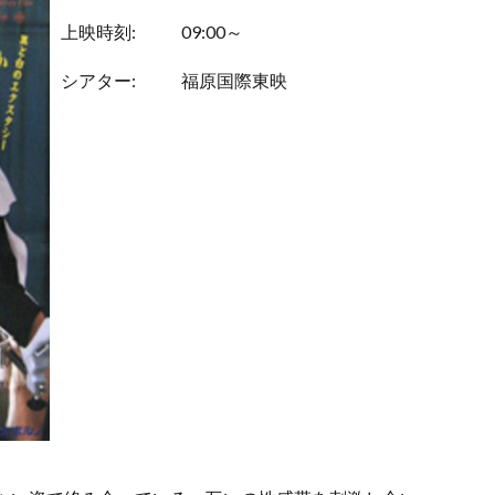
上映時刻:
09:00～
シアター:
福原国際東映