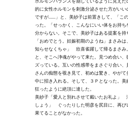
ホルモンバランスを崩しているように見えた
的に女性ホルモンを刺激分泌させた方がいい
ですが……」と、美紗子は前置きして、「こ
った。「せっかく、こんなにいい体をお持ち
分からない。そこで、美紗子はある提案を持
「おめでとう。妊娠初期のようね」まさみは
知らせなくちゃ」 欣喜雀躍して帰るまさみ
と、そこへ浄魂がやって来た。見つめ合い、
ズっている。互いの性感帯をまさぐり合い、
さんの痴態を覗き見て、初めは驚き、やがて
中に招き入れる。そして、３Ｐとなった。美
狂ったように絶頂に達した。
美紗子「愛人と別れさせて戴いたお礼よ」 
しょう」 ぐったりした明彦を尻目に、再び
果てることがなかった。