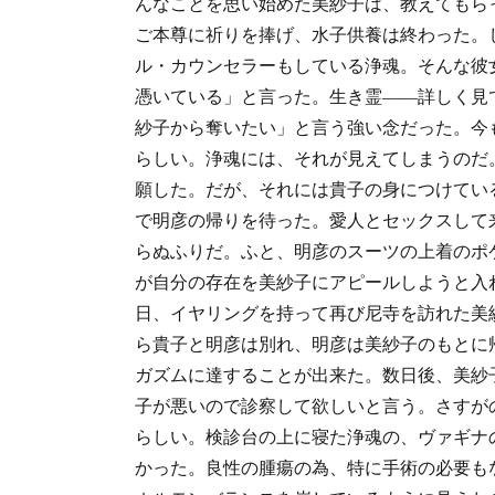
んなことを思い始めた美紗子は、教えてもら
ご本尊に祈りを捧げ、水子供養は終わった。
ル・カウンセラーもしている浄魂。そんな彼
憑いている」と言った。生き霊――詳しく見
紗子から奪いたい」と言う強い念だった。今
らしい。浄魂には、それが見えてしまうのだ
願した。だが、それには貴子の身につけてい
で明彦の帰りを待った。愛人とセックスして
らぬふりだ。ふと、明彦のスーツの上着のポ
が自分の存在を美紗子にアピールしようと入
日、イヤリングを持って再び尼寺を訪れた美
ら貴子と明彦は別れ、明彦は美紗子のもとに
ガズムに達することが出来た。数日後、美紗
子が悪いので診察して欲しいと言う。さすが
らしい。検診台の上に寝た浄魂の、ヴァギナ
かった。良性の腫瘍の為、特に手術の必要も