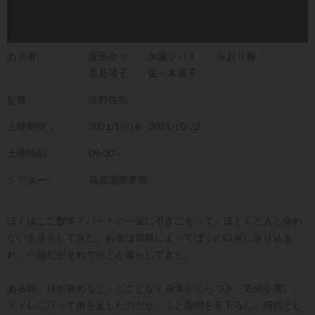
出演者:
愛田奈々
加藤ツバキ
みおり舞
里見瑤子
佐々木基子
監督:
浜野佐知
上映期間：
2021/10/16 - 2021/10/22
上映時刻:
09:00～
シアター:
福原国際東映
ぼくはここ数年アパートの一室に引きこもって、ほとんど人と会わ
ない生活をしてきた。お金は母親によってぼくの口座に振り込ま
れ、小額だがそれで何とか暮らしてきた。
ある朝、目が覚めると、どことなく身体がふらつき、気分が悪い。
トイレに行って用を足したのだが、ふと股間を見下ろし、愕然とし