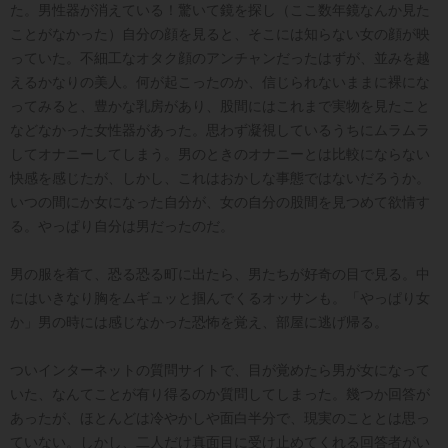
た。男性器が消えている！驚いて鏡を探し（ここ数年鏡なんか見た
ことがなかった）自分の顔を見ると、そこには知らない女の顔が映
っていた。不細工なオタク顔のアンチャンだったはずが、並みを越
えるかなりの美人。何が起こったのか、信じられないままに裸にな
ってみると、豊かな乳房があり、股間にはこれまで実物を見たこと
などなかった女性器があった。思わず凝視しているうちにムラムラ
してオナニーしてしまう。男のときのオナニーとは比較にならない
快感を感じたが、しかし、これはおかしな事態ではないだろうか。
いつの間にか女になった自分が、女の自分の股間を見つめて欲情す
る。やっぱり自分は男だったのだ。
男の服を着て、恐る恐る町に出たら、男たちが好奇の目で見る。中
にはいきなり胸をムギュッと掴んでくるオッサンも。「やっぱり女
か」男の時には感じなかった恐怖を覚え、部屋に逃げ帰る。
ついインターネットの質問サイトで、目が覚めたら男が女になって
いた、なんてことが有り得るのか質問してしまった。幾つか回答が
あったが、ほとんどは冷やかしや面白半分で、現実のこととは思っ
ていない。しかし、二人だけ真面目に受け止めてくれる回答者がい