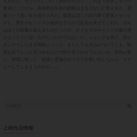
えられた。セックスについて聞かれたので、これまで引きこもりの
童貞だったから、具体的な生身の経験はまるでないと答えると、雲
雀という若い女を紹介された。猿渡はぼくの目の前で雲雀とセック
スし、男女のセックスが如何なるものであるか見せてくれた。それ
はぼくの想像を超えるものだったが、どうもヨガやインドの修行僧
のセックスに近いものだったのではないか。ショックを受け、頭が
ボンヤリしたまま帰路につくと、またしても犬山がついてくる。陰
湿な目でじっと見つめるだけで何を言うわけでもないが、気色が悪
い。部屋に帰って、猿渡と雲雀のセックスを思い出しながら、オナ
ニーしてしままうのだが……。
上映作品情報