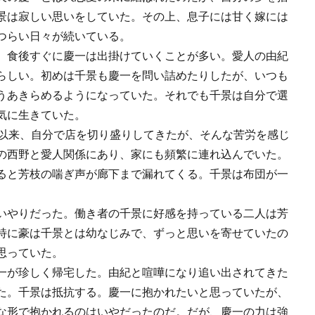
景は寂しい思いをしていた。その上、息子には甘く嫁には
つらい日々が続いている。
、食後すぐに慶一は出掛けていくことが多い。愛人の由紀
らしい。初めは千景も慶一を問い詰めたりしたが、いつも
うあきらめるようになっていた。それでも千景は自分で選
気に生きていた。
以来、自分で店を切り盛りしてきたが、そんな苦労を感じ
の西野と愛人関係にあり、家にも頻繁に連れ込んでいた。
ると芳枝の喘ぎ声が廊下まで漏れてくる。千景は布団が一
いやりだった。働き者の千景に好感を持っている二人は芳
特に豪は千景とは幼なじみで、ずっと思いを寄せていたの
思っていた。
一が珍しく帰宅した。由紀と喧嘩になり追い出されてきた
た。千景は抵抗する。慶一に抱かれたいと思っていたが、
な形で抱かれるのはいやだったのだ。だが、慶一の力は強