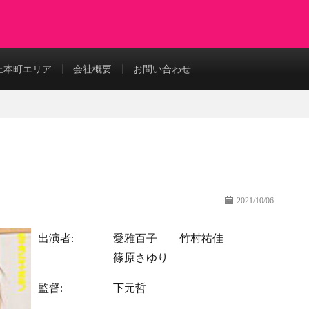
上本町エリア
会社概要
お問い合わせ
2021/10/06
出演者:
愛雅百子
竹村祐佳
篠原さゆり
監督:
下元哲