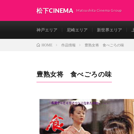
松下CINEMA
Matsushita Cinema Group
神戸エリア
尼崎エリア
新世界エリア
作品情報
豊熟女将 食べごろの味
HOME
豊熟女将 食べごろの味