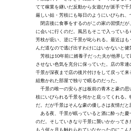
てて稼業を継いだ反動から女遊びが派手で千
厳しい姑・芳枝にも毎日のようにいびられ、
閉店後に食事をするのがこの家の習慣だが
に会いに行くのだ。風呂もそこで入っている
芳枝が庇い、逆に千景が叱られる。最近はも
んだ道なので逃げ出すわけにはいかないと健
芳枝は10年前に婿養子だった夫が他界して
させない色気を充分に保っていた。店の常連
千景が深夜まで店の後片付けをして戻って来
組敷かれた部屋で独りで眠るのだった。
千景の唯一の安らぎは板前の青木と豪の思
枝にいびられる千景を何かと庇ってくれる。
だ。だが千景はそんな豪の優しさは友情だと
ある夜、千景が眠っていると酒に酔った慶
のだ。そしていきなり千景に襲いかかってき
もう何ヶ月も触れられていなかったのにこん