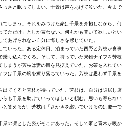
さっさと眠ってしまい、千景は声をあげて泣いた。今まで
れてしまう。それをみつけた豪は千景を介抱しながら、何
ってただけ」としか言わない。何もかも聞いて欲しいとい
してあげられない自分に悔しさを感じていた。
していった。ある定休日、泊まっていた西野と芳枝が食事
で乗り込んでくる。そして、持っていた果物ナイフを芳枝
てしまうが芳枝は妻の目を見据えていた。お茶を入れてい
イフは千景の腕を擦り落ちていった。芳枝は思わず千景を
ら出てくると芳枝が待っていた。芳枝は、自分は隠居し店
からも千景を助けていってほしいと頼む。思いも寄らない
いと答えるが、芳枝は「さかきを継いでいけるのは慶一で
千景の凛とした姿がそこにあった。そして豪と青木が暖か