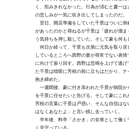
く、拒みきれなかった。行為が済むと慶一は
の悲しみが一気に吹き出してしまったのだ。
翌日、開店準備をしていた千景はついに倒
があったのかと尋ねるが千景は「疲れが溜ま
う気持ちを押し殺していた。そして豪も何も
何日か経って、千景も次第に元気を取り戻
しているところへ西野の妻が尋常でない表情
に向けて振り回す。西野は悲鳴を上げて逃げ
た千景は咄嗟に芳枝の前に立ちはだかり、ナ
抱き締めた。
一週聞後、豪に付き添われた千景が病院か
を千景に任せたいと告げる。そして豪にこれ
芳枝の言葉に千景は戸惑い、そんな自信はな
はなくあなたよ」と言い残し去っていく。
半年後、料亭「さかき」の女将として働く
く見守っている。