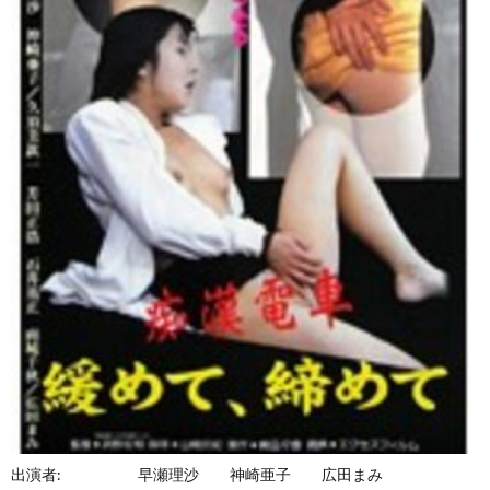
出演者:
早瀬理沙
神崎亜子
広田まみ