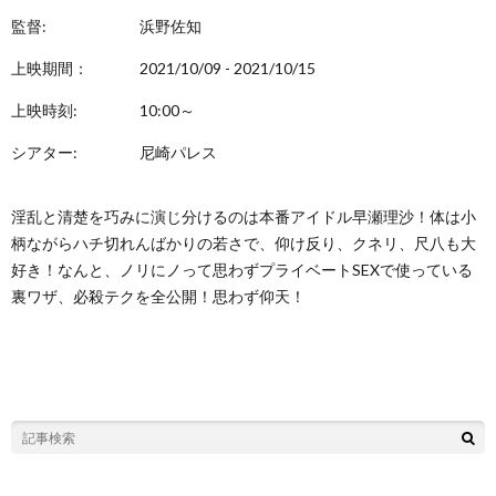
監督:
浜野佐知
上映期間：
2021/10/09 - 2021/10/15
上映時刻:
10:00～
シアター:
尼崎パレス
淫乱と清楚を巧みに演じ分けるのは本番アイドル早瀬理沙！体は小
柄ながらハチ切れんばかりの若さで、仰け反り、クネリ、尺八も大
好き！なんと、ノリにノって思わずプライベートSEXで使っている
裏ワザ、必殺テクを全公開！思わず仰天！