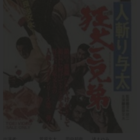
出演者:
菅原文太
田中邦衛
渚まゆみ