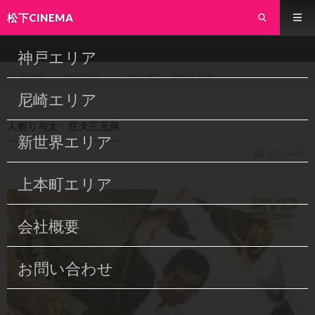
松下CINEMA
神戸エリア
作品情報
人斬り与太 狂犬三兄弟
HOME
尼崎エリア
人斬り与太 狂犬三兄弟
新世界エリア
2021/04/02
上本町エリア
会社概要
お問い合わせ