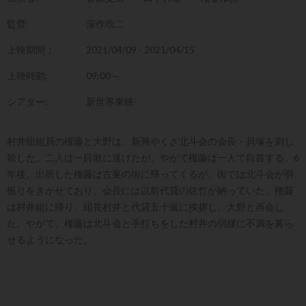
監督:
深作欣二
上映期間：
2021/04/09 - 2021/04/15
上映時刻:
09:00～
シアター:
新世界東映
村井組組員の権藤と大野は、新興やくざ北斗会の会長・貝塚を刺し
殺した。二人は一目散に逃げたが、やがて権藤は一人で自首する。6
年後、出所した権藤は古巣の街に帰ってくるが、街では北斗会が羽
振りをきかせており、会長には以前代貸の佐竹が納っていた。権藤
は村井組に帰り、組長村井と代貸五十嵐に挨拶し、大野と再会し
た。やがて、権藤は北斗会と手打ちをした村井の弱腰に不満を募ら
せるようになった。