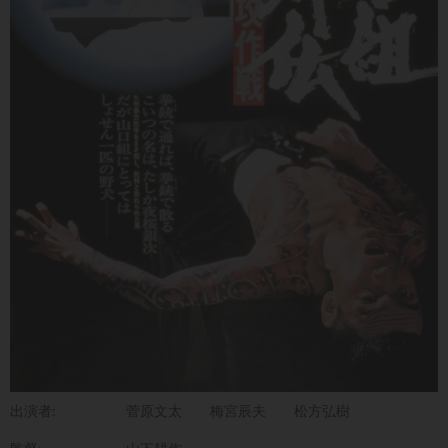
出演者:
菅原文太
梅宮辰夫
松方弘樹