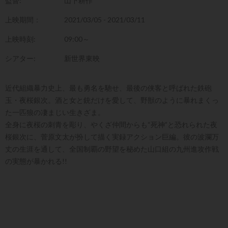
監督:
山下耕作
上映期間：
2021/03/05 - 2021/03/11
上映時刻:
09:00～
シアター:
新世界東映
近代組織暴力史上、最も勇名を馳せ、最後の侠客と呼ばれた鉄砲
玉・夜桜銀次。酒と女と銃だけを愛して、野獣のように暴れまくっ
た一匹狼の凄まじい生きざま。
全身に夜桜の刺青を彫り、やくざ仲間からも“死神”と恐れられた夜
桜銀次に、菅原文太が扮して描く実録アクション巨編。彼の波瀾万
丈の生涯を通して、全国制覇の野望を秘めた山口組の九州進攻作戦
の実態が暴かれる!!