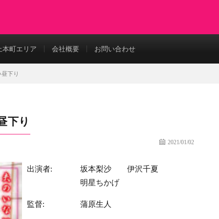
上本町エリア
会社概要
お問い合わせ
い昼下り
昼下り
2021/01/02
出演者:
坂本梨沙
伊沢千夏
明星ちかげ
監督:
蒲原生人