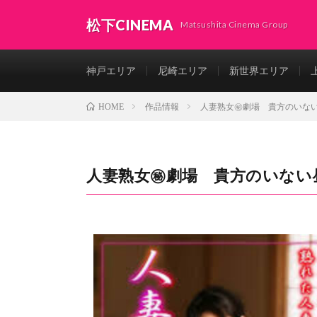
松下CINEMA
Matsushita Cinema Group
神戸エリア
尼崎エリア
新世界エリア
作品情報
人妻熟女㊙劇場 貴方のいな
HOME
人妻熟女㊙劇場 貴方のいない