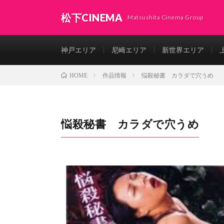
松下CINEMA
Matsushita Cinema Group
神戸エリア
尼崎エリア
新世界エリア
作品情報
悩殺秘書 カラダで穴うめ
HOME
悩殺秘書 カラダで穴うめ