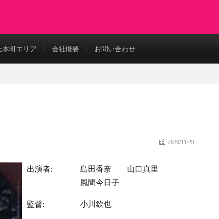
上本町エリア
会社概要
お問い合わせ
2020/11/28
出演者:
島田香奈
山口真里
風間今日子
監督:
小川欽也