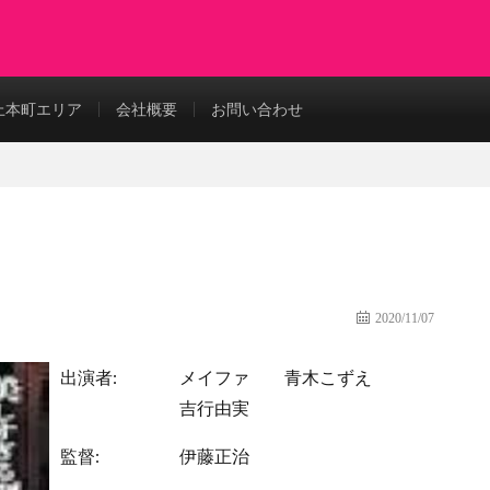
上本町エリア
会社概要
お問い合わせ
2020/11/07
出演者:
メイファ
青木こずえ
吉行由実
監督:
伊藤正治