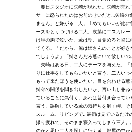
翌日スタジオに矢崎が現れた。矢崎が荒れ
サーに怒られたのはお前のせいだと…矢崎の
ません」と嫌がる二人。止めてもいいが他に
ーズをとりつづける二人。次第にエスカレー
は岬の胸で泣いた。薫は朝、目覚めると隣に
てくる。「だから、俺は姉さんのことが好き
でしょうよ」「姉さんだろ薫にいて欲しいの
矢崎はある日、二人にテーマを与えた。『
りに仕事をしてもらいたいと言う。二人いっ
もって来たほうを使いたい。目を合わせる薫
姉弟の関係を聞き出したいが、言い出し兼ね
ていることに気付く。あれは昔付き合ってい
言う。誤解している薫の気持ちを解く岬。そ
スルーム、リビングで…最初は見ているだけ
撮り疲れて、そのまま寝入ってしまう三人。
のかと思い二人を探しに行く薫。部屋の中か