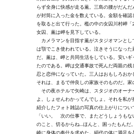
らず全身に快感が走る薫。三島の腰がだんだ
が封筒に入った金を数えている。金額を確認
を取ると出て行った。檻の中の女囚川村岬「
女囚、薫は岬を見下している。
カメラマンを目指す薫がスタジオマンとして
は顎でこき使われている。泣きそうになった
だ。薫は、岬と共同生活をしている。安いギ
たのである。岬は交通事故で死んだ両親の残
忍と恋仲になっていた。三人はおもしろおか
それは、まるで仲良しの家族そのものだ。家
その夜ホテルで矢崎は、スタジオのオーナー
よ。しょせんわかってんでしょ。それを私が
紹介したフォト雑誌の写真の仕上がりについ
「いい。 次の仕事で、またどうしょうもな
のこと、切るからね…ほんと、困ったもんだ
崎に身体の奉仕を求めた。絹代の体に満足を