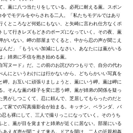
て、薫に八つ当たりをしている。必死に耐える薫。スポン
命令でモデルをやらされる二人。「私たちモデルではあり
行くところなど何処にもない、と矢崎に言われ仕方なくポ
トして行きレズもどきのポーズになっていく。その夜、薫
岬がいない。岬の部屋までくると、中から忍の声が聞こえ
なんだ」「もういい加減にしなさい、あなたには薫がいる
は」姉弟に不信を抱き始める薫。
自写ヌード』だ。この前のお詫びのつもりで、自分の代わ
ぺんにというわけには行かないから、どちらかいい写真を
と岬。お互いに頑張りましょうと、薫にいう岬。薫は岬に
る。そんな薫の様子を変に思う岬。薫が姉弟の関係を疑っ
た男がしつこくて、忍に頼んで、芝居してもらったのだと
して家での写真撮影会が始まる。キッチン、ベランダ、バ
の忍も裸にして、三人で撮りっこになっていく。そのうち
ふと、薫が目を覚ますと姉弟が近くに居ない。部屋にいる
らあえぎ声が聞こえて来る。ドアを開け、二人の近親相姦