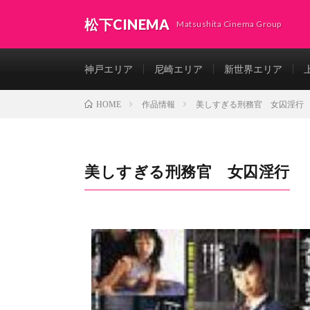
松下CINEMA
Matsushita Cinema Group
神戸エリア
尼崎エリア
新世界エリア
作品情報
美しすぎる刑務官 女囚淫行
HOME
美しすぎる刑務官 女囚淫行