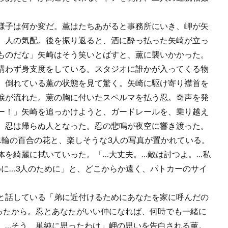
様子は何か変だ。薫はたちあがると事務所にいき、岬が矢
、人の気配。後を振り返ると、酒に酔っ払った矢崎が立っ
ものだな」矢崎はそう笑いとばすと、薫に襲いかかった。
構わず身支度をしている。スタジオに誰かが入ってくる物
。倒れている薫の状態を見て驚く。矢崎に駆け寄り襟首を
涙が流れた。薫の胸に付いたスペルマを払う忍。奇声を発
ー！」矢崎を追っかけようと、ガードレールを、乗り越え
。忍は帰らぬ人となった。忍の悲鳴が夜空に響き渡った。
輪の百合の花と、楽しそうな3人の写真が置かれている。
体を綺麗に拭いていった。「…大丈夫。…敵は討つよ。…私
めに…3人のために」と、どこからか遠く、パトカーのサイ
と話している「弟に近付けるためにあなたを家に呼んだの
ったから。忍とあなたがいい仲になれば、何時でも一緒に
。…そう、単純に思ったわけ」岬の思いを告白される薫。