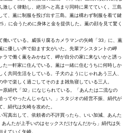
ん激しく律動し、絶頂へと高まり同時に果てていく。三島
して、薫に制服を投げ出す三島。薫は構わず制服を着て鍵
25」に会うために身体と金を提供した。薫の顔を見て驚く
働いている。威張り腐るカメラマンの矢崎「33」に、薫
薫に優しい声で励ます女がいた。先輩アシスタントの岬
ャラで働く薫をみかねて、岬が自分の家に来ないかと誘っ
した一軒家に住んでいる。薫は一緒に住むうちに何時しか
しく共同生活をしている。子犬のようにじゃれあう三人、
の中で楽しく過ごしてそのまま雑魚寝している三人。
原絹代「32」になじられている。「あんたは二流なの
拾ってやったんじゃない。」スタジオの経営不振、絹代が
て、絹代は矢崎を攻めた。
い写真出して、依頼者の不評買ったら、いい加減、あんた
。あんたが上手いのはセックスだけなんだから」絹代は矢
与えていく矢崎。