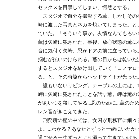
セックスを目撃してしまい、愕然とする。
スタジオで自分を撮影する薫。しかしその
崎に渡した写真とネガを焼いてしまった。と
ていた。「そういう事か。友情なんてもろい
薫は矢崎に犯された。事後、放心状態の薫に
音に気付く矢崎、忍がドアの前に立っている
掴むが払いのけられる。薫の目からは乾いた
するとスタジオを駆け出していく「コノヤロ
る。と、その時脇からヘッドライトが光った
誰もいないリビング。テーブルの上には、1
岬に矢崎に犯されたことを話す薫。岬は薫の
があいつを殺してやる…忍のために…薫のた
レン音がきこえてきた。
刑務所の檻の中では、女囚が刑務官に細々
よ。…わかる？あなたとずっと一緒にいたか
過ごせる一生ずっとより添って生きていける