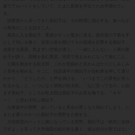
屋でアルバイトをしていて、たまに厨房を手伝うため手慣れてい
る。
診察室から戻ってきた亜紀子は、その料理に感心する。食べなが
ら将来のことを話す二人。
風呂に入る亜紀子。栗原がそっと覗きに来る。脱衣室の下着を手
にして匂いを嗅ぐ。浴室の扉を開けてその現場を目撃する亜紀子。
赤面する栗原。気まずい空気が漂う。「一緒に入らない」と裸の亜
紀子が誘う。固唾を呑む栗原。浴室で泡まみれになって絡む二人。
公園を散歩する松太郎、これが見納めと言わんばかりにしみじみ
と景色を眺める。そこに、往診途中の亜紀子が自転車を押して通り
かかり、「どうしたの」と声を掛ける。「いつまでこの景色が見ら
れるかな」と、いつになく弱気の松太郎。「なに言ってるの」と励
ます亜紀子。ところが松太郎は亜紀子のお尻を撫でる。「キヤ
ー！」と思わず叫ぶ亜紀子。
仕事途中の菅野、歩いていると具合が悪くなり倒れてしまう。た
またま通りかかった亜紀子が菅野を介抱する。
川北医院のベッドに横になっている菅野。亜紀子は「絶対に安静
ですよ」と言って大学病院の紹介状を書く。彼は自分が癌ではない