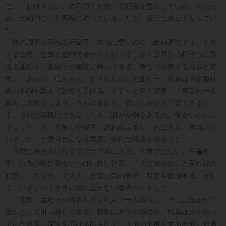
は、『お付き合い』の不摂生が崇って肝臓を悪くしていた。そのた
め、定期的に川北医院に通っている。だが、最近は来なくなってい
た。
体の調子を尋ねる亜紀子。本当は悪いのに「絶好調ですよ」と答
える菅野。仕事の途中ですからと行ってしまう菅野を心配そうに見
送る亜紀子。亜紀子が病院に帰って来る。身なりを整える栗原と宏
美。「あらっ、信ちゃん、どうしたの」と亜紀子。栗原は予定通り
体の不調を訴えて診察を受ける。くすっと笑う宏美。「東京の一人
暮らし大変でしょう。うちに来たら。広いんだから下宿できるわ
よ。それに病気にでもなったら、誰が面倒をみるの。彼女いないん
でしょう」と一方的な亜紀子。思わぬ言葉に「おばさん、本当にい
いですか」と乗り気になる栗原。条件は料理を作ること。
菅野は好恵を連れてラブホテルに入る。仕事ではない、不倫相
手。行為の前に薬をいっぱい飲む菅野。「大丈夫なの」と呆れ顔の
好恵。「大丈夫、大丈夫」と空元気の菅野、好恵を愛撫する。そし
て、いざというときに役に立たない菅野のイチモツ。
川北家。亜紀子の両親も夫も死んで一人暮らし。そこに栗原が下
宿人として引っ越して来る。荷物は本など極僅か。部屋は夫が使っ
ていた書斎。荷物を広げる間もなく、夕食の支度をする栗原。居酒