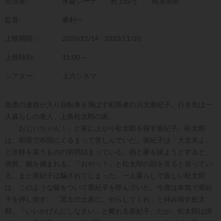
出演者:
永森シーナ
村上ゆう
桜居加奈
監督:
勝利一
上映期間：
2020/11/14 - 2020/11/20
上映時刻:
11:00～
シアター:
上六シネマ
急患の連絡が入り自転車を飛ばす町医者の川北亜紀子。行き先は一
人暮らしの老人、上島松太郎の家。
「おじいちゃん！」と家に上がり松太郎を探す亜紀子。松太郎
は、和室で布団にくるまって苦しんでいた。亜紀子は「大丈夫よ」
と冷静を装うものの切羽詰まっている。熱と脈を診ようとすると、
突然、腕を掴まれる。「おやっ？」と松太郎の顔を見ると笑ってい
る。また亜紀子は騙されてしまった。一人暮らしで寂しい松太郎
は、このような嘘をついて亜紀子を呼んでいた。今度は本気で亜紀
子を押し倒す。「冥土の土産に、やらしてくれ」と拝み倒す松太
郎。「いいかげんにしなさい」と断わる亜紀子。だが、松太郎は諦