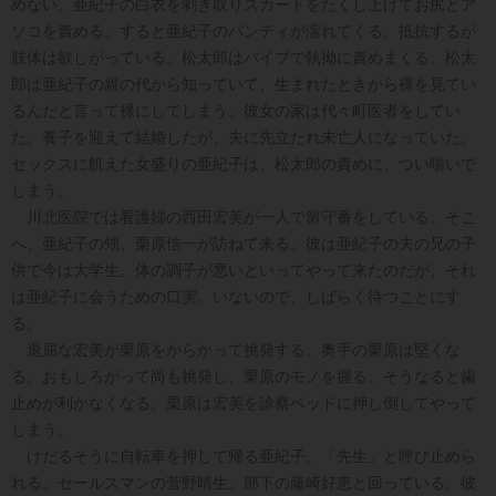
めない。亜紀子の白衣を剥ぎ取りスカートをたくし上げてお尻とア
ソコを責める。すると亜紀子のパンティが濡れてくる。抵抗するが
肢体は欲しがっている。松太郎はバイブで執拗に責めまくる。松太
郎は亜紀子の親の代から知っていて、生まれたときから裸を見てい
るんだと言って裸にしてしまう。彼女の家は代々町医者をしてい
た。養子を迎えて結婚したが、夫に先立たれ未亡人になっていた。
セックスに飢えた女盛りの亜紀子は、松太郎の責めに、つい喘いで
しまう。
川北医院では看護婦の西田宏美が一人で留守番をしている。そこ
へ、亜紀子の甥、栗原信一が訪ねて来る。彼は亜紀子の夫の兄の子
供で今は大学生。体の調子が悪いといってやって来たのだが、それ
は亜紀子に会うための口実。いないので、しばらく待つことにす
る。
退屈な宏美が栗原をからかって挑発する。奥手の栗原は堅くな
る。おもしろがって尚も挑発し、栗原のモノを握る。そうなると歯
止めが利かなくなる。栗原は宏美を診察ベッドに押し倒してやって
しまう。
けだるそうに自転車を押して帰る亜紀子。「先生」と呼び止めら
れる。セールスマンの菅野晴生。部下の藤崎好恵と回っている。彼