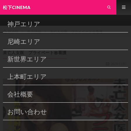
松下CINEMA
神戸エリア
作品情報
未亡人女医 プライベート㊙看護
HOME
尼崎エリア
未亡人女医 プライベート㊙看護
新世界エリア
2020/11/07
上本町エリア
会社概要
お問い合わせ