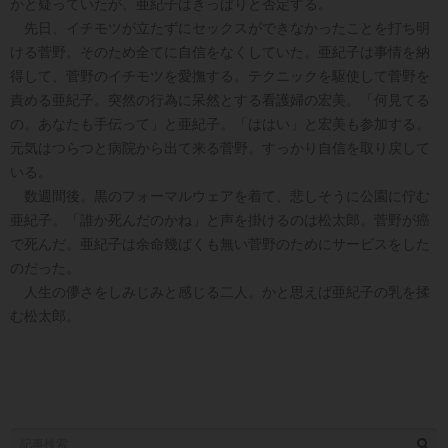
かと疑っていたが、亜紀子はきっぱりと否定する。
先日、イチモツが立たずにセックスができなかったことを打ち明
ける菅野。そのため全てに自信をなくしていた。亜紀子は事情を納
得して、菅野のイチモツを愛撫する。テクニックを駆使して菅野を
責める亜紀子。突然の行為に呆然とする看護婦の宏美。「何見てる
の。あなたも手伝って」と亜紀子。「ははい」と宏美も参加する。
元気はつらつと病院から出て来る菅野。すっかり自信を取り戻して
いる。
数週間後。黒のフォーマルウェアを着て、悲しそうに公園に佇む
亜紀子。「誰か死んだのかね」と声を掛けるのは松太郎。菅野が癌
で死んだ。亜紀子は余命幾ばくも無い菅野のためにサービスをした
のだった。
人生の儚さをしみじみと感じる二人。かと思えば亜紀子の乳を揉
む松太郎。