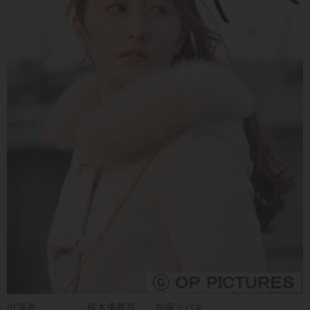
出演者:
桜木優希音
加藤ツバキ