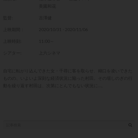
美園和花
監督:
古澤健
上映期間：
2020/10/31 - 2020/11/06
上映時刻:
11:00～
シアター:
上六シネマ
自宅に転がり込んできた女・千尋に客を取らせ、糊口を凌いできた
ものの、いよいよ深刻な経済状況に陥った村田。その場しのぎの行
動を繰り返す村田は、次第にとんでもない状況に…。