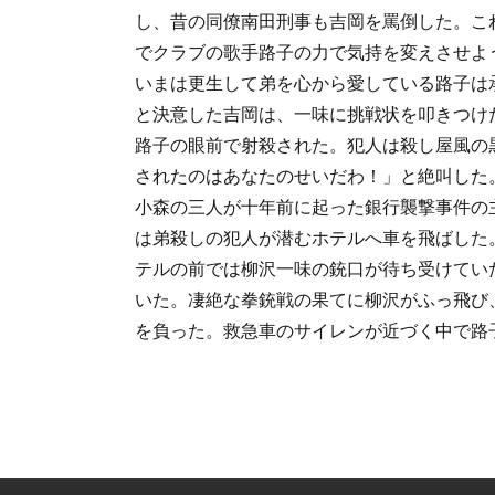
し、昔の同僚南田刑事も吉岡を罵倒した。こ
でクラブの歌手路子の力で気持を変えさせよ
いまは更生して弟を心から愛している路子は
と決意した吉岡は、一味に挑戦状を叩きつけ
路子の眼前で射殺された。犯人は殺し屋風の
されたのはあなたのせいだわ！」と絶叫した
小森の三人が十年前に起った銀行襲撃事件の
は弟殺しの犯人が潜むホテルへ車を飛ばした
テルの前では柳沢一味の銃口が待ち受けてい
いた。凄絶な拳銃戦の果てに柳沢がふっ飛び
を負った。救急車のサイレンが近づく中で路