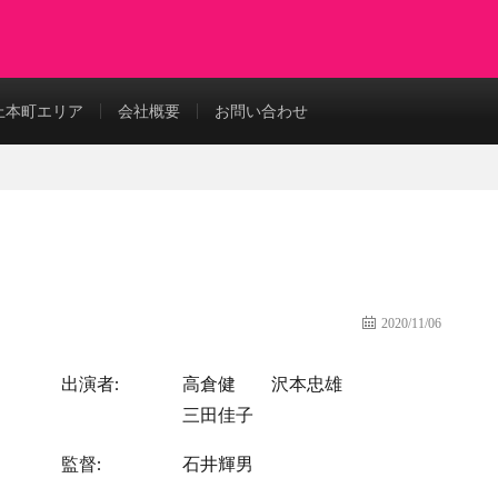
上本町エリア
会社概要
お問い合わせ
2020/11/06
出演者:
高倉健
沢本忠雄
三田佳子
監督:
石井輝男