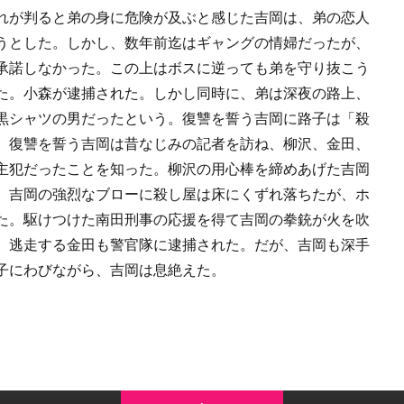
れが判ると弟の身に危険が及ぶと感じた吉岡は、弟の恋人
うとした。しかし、数年前迄はギャングの情婦だったが、
承諾しなかった。この上はボスに逆っても弟を守り抜こう
た。小森が逮捕された。しかし同時に、弟は深夜の路上、
黒シャツの男だったという。復讐を誓う吉岡に路子は「殺
。復讐を誓う吉岡は昔なじみの記者を訪ね、柳沢、金田、
主犯だったことを知った。柳沢の用心棒を締めあげた吉岡
。吉岡の強烈なブローに殺し屋は床にくずれ落ちたが、ホ
た。駆けつけた南田刑事の応援を得て吉岡の拳銃が火を吹
、逃走する金田も警官隊に逮捕された。だが、吉岡も深手
子にわびながら、吉岡は息絶えた。