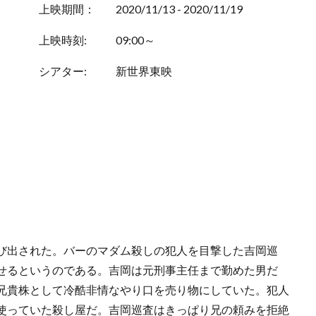
上映期間：
2020/11/13 - 2020/11/19
上映時刻:
09:00～
シアター:
新世界東映
び出された。バーのマダム殺しの犯人を目撃した吉岡巡
せるというのである。吉岡は元刑事主任まで勤めた男だ
兄貴株として冷酷非情なやり口を売り物にしていた。犯人
使っていた殺し屋だ。吉岡巡査はきっぱり兄の頼みを拒絶