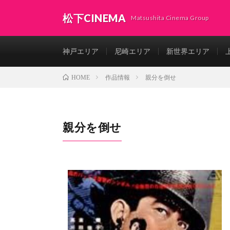
松下CINEMA
Matsushita Cinema Group
神戸エリア
尼崎エリア
新世界エリア
作品情報
親分を倒せ
HOME
親分を倒せ