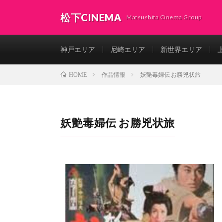
松下CINEMA
Matsushita Cinema Group
神戸エリア
尼崎エリア
新世界エリア
作品情報
妖艶毒婦伝 お勝兇状旅
HOME
妖艶毒婦伝 お勝兇状旅