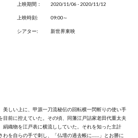
上映期間：
2020/11/06 - 2020/11/12
上映時刻:
09:00～
シアター:
新世界東映
、美しい上に、甲源一刀流秘伝の回転横一閃斬りの使い手
を目前に控えていた。その頃、同藩江戸詰家老田代重太夫
、絹織物を江戸表に横流ししていた。それを知った主計
さわを自らの手で刺し、「仏壇の過去帳に……」とお勝に