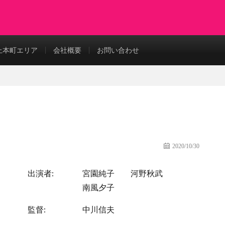
上本町エリア
会社概要
お問い合わせ
2020/10/30
出演者:
宮園純子
河野秋武
南風夕子
監督:
中川信夫