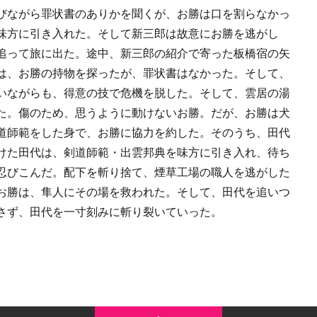
びながら罪状書のありかを聞くが、お勝は口を割らなかっ
味方に引き入れた。そして新三郎は故意にお勝を逃がし
追って旅に出た。途中、新三郎の紹介で寄った板橋宿の矢
は、お勝の持物を探ったが、罪状書はなかった。そして、
いながらも、得意の技で危機を脱した。そして、雲居の湯
た。傷のため、思うように動けないお勝。だが、お勝は犬
道師範をした身で、お勝に協力を約した。そのうち、田代
けた田代は、剣道師範・出雲邦典を味方に引き入れ、待ち
忍びこんだ。配下を斬り捨て、煙草工場の職人を逃がした
お勝は、隼人にその場を救われた。そして、田代を追いつ
さず、田代を一寸刻みに斬り裂いていった。