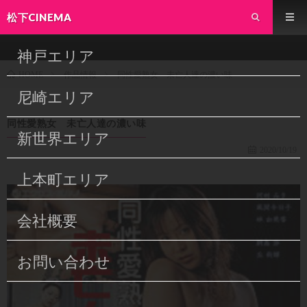
松下CINEMA
神戸エリア
作品情報
同性愛熟女 未亡人達の濃い味
HOME
尼崎エリア
同性愛熟女 未亡人達の濃い味
新世界エリア
2020/10/19
上本町エリア
会社概要
お問い合わせ