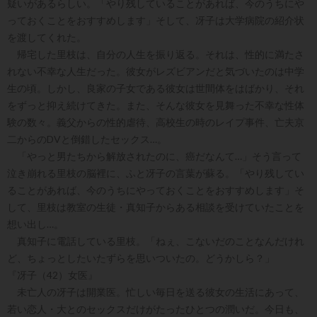
疑いがあるらしい。「やり残していることがあれば、今のうちにや
っておくことをおすすめします」そして、冴子は大学病院の紹介状
を渡してくれた。
帰宅した里枝は、自分の人生を振り返る。それは、性的に満たさ
れない不幸な人生だった。彼女がレズビアンだと気づいたのは中学
生の頃。しかし、良家の子女である彼女は世間体をはばかり、それ
をずっと抑え続けてきた。また、そんな彼女を見舞った不幸な性体
験の数々。義父からの性的虐待、高校生の時のレイプ事件、亡夫京
二からのDVと倒錯したセックス…。
「やっと男たちから解放されたのに、癌だなんて…」そう言って
泣き崩れる里枝の脳裡に、ふと冴子の言葉が蘇る。「やり残してい
ることがあれば、今のうちにやっておくことをおすすめします」そ
して、里枝は教室の生徒・真知子からある相談を受けていたことを
想い出し…。
真知子に電話している里枝。「ねぇ、こないだのことなんだけれ
ど、ちょっとしたいたずらを思いついたの。どうかしら？」
『冴子（42）女医』
未亡人の冴子は開業医。忙しい毎日を送る彼女の生活にあって、
若い恋人・大とのセックスだけがたったひとつの潤いだ。今日も、