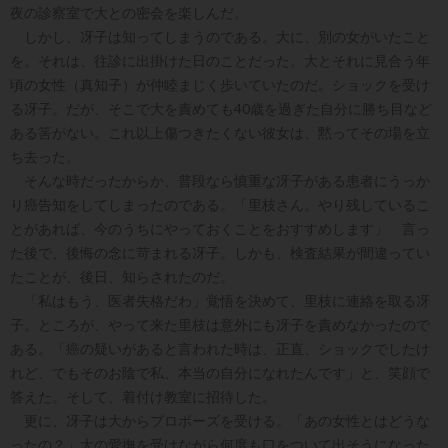
夜の診察室で大との密会を楽しんだ。
しかし、冴子は知ってしまうのである。大に、別の女がいたこと
を。それは、往診に出掛けた日のことだった。大とそれに見合う年
頃の女性（真知子）が仲睦まじく歩いていたのだ。ショックを受け
る冴子。だが、そこで大を責めても40歳を過ぎた自分に勝ち目など
ある筈がない。これ以上傷つきたくない彼女は、黙ってその場を立
ち去った。
そんな時だったからか、普段なら慎重な冴子がある患者にうっか
り癌告知をしてしまったのである。「里枝さん。やり残しているこ
とがあれば、今のうちにやっておくことをおすすめします」 言っ
た後で、後悔の念に苛まれる冴子。しかも、検査結果が間違ってい
たことが、後日、知らされたのだ。
「私はもう、医者失格だわ」覚悟を決めて、里枝に連絡を取る冴
子。ところが、やって来た里枝は意外にも冴子を責めなかったので
ある。「癌の疑いがあると言われた時は、正直、ショックでしたけ
れど、でもそのお陰で私、本当の自分になれたんです」と、笑顔で
答えた。そして、着付け教室に招待した。
更に、冴子は大からプロポーズを受ける。「あの女性とはどうな
ったの？」大の愛撫を受けながら何度も口をついて出そうになった