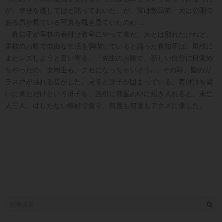
が、幸せを逃してはと黙っておいた。が、実は数日前、大は公園で
ある男が見ている写真を覗き見ていたのだ…。
真知子が里枝の着付け教室にやって来た。大とは別れたけれど、
里枝のお陰で自由な生活を満喫していると語った真知子は、里枝に
またレズしようと言い寄る。「先生のお陰で、新しい自分に目覚め
ちやったの。女同士も、クセになっちゃいそう…」その時、庭のガ
ラス戸が揺れる音がした。見ると冴子が固まっている。着付けを習
いに来ただけという冴子を、強引に部屋の中に招き入れると、未亡
人三人、はしたない格好で貪り、何度も何度もアクメに達した。