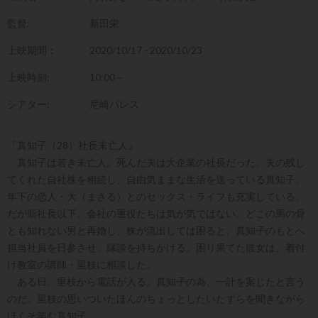
監督:
新田栄
上映期間：
2020/10/17 - 2020/10/23
上映時刻:
10:00～
シアター:
尼崎パレス
『真知子（28）社長未亡人』
真知子は若き未亡人。死んだ夫は大企業の社長だった。夫の残し
てくれた自社株を相続し、自由気ままな生活を送っている真知子。
年下の恋人・大（まさる）とのセックス・ライフも充実している。
だが新社長以下、会社の重役たちは気が気ではない。どこの馬の骨
とも知れない男と再婚し、株が流出しては困ると、真知子のもとへ
担当社員を日参させ、縁談を持ちかける。困り果てた彼女は、着付
け教室の講師・里枝に相談した。
ある日、里枝から電話が入る。真知子の為、一計を案じたと言う
のだ。里枝の思いついたほんのちょっとしたいたずらを聞きながら
ほくそ笑む真知子。