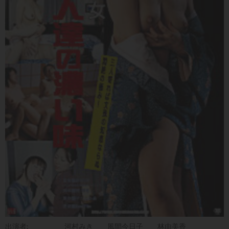
出演者:
河村みき
風間今日子
林由美香