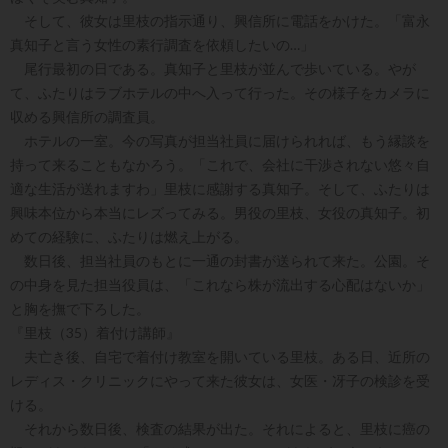
そして、彼女は里枝の指示通り、興信所に電話をかけた。「富永
真知子と言う女性の素行調査を依頼したいの…」
尾行最初の日である。真知子と里枝が並んで歩いている。やが
て、ふたりはラブホテルの中へ入って行った。その様子をカメラに
収める興信所の調査員。
ホテルの一室。今の写真が担当社員に届けられれば、もう縁談を
持って来ることもなかろう。「これで、会社に干渉されない悠々自
適な生活が送れますわ」里枝に感謝する真知子。そして、ふたりは
興味本位から本当にレズってみる。男役の里枝、女役の真知子。初
めての経験に、ふたりは燃え上がる。
数日後、担当社員のもとに一通の封書が送られて来た。公園。そ
の中身を見た担当役員は、「これなら株が流出する心配はないか」
と胸を撫で下ろした。
『里枝（35）着付け講師』
夫亡き後、自宅で着付け教室を開いている里枝。ある日、近所の
レディス・クリニックにやって来た彼女は、女医・冴子の検診を受
ける。
それから数日後、検査の結果が出た。それによると、里枝に癌の