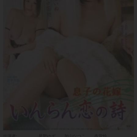
出演者:
星野ゆず
加山なつこ
杏堂怜