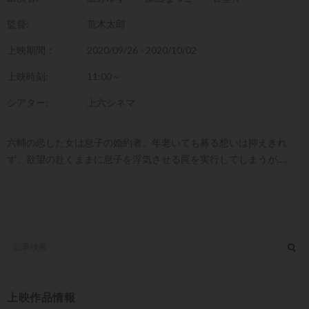
監督:
荒木太郎
上映期間：
2020/09/26 - 2020/10/02
上映時刻:
11:00～
シアター:
上六シネマ
六輔の恋した女は息子の婚約者。年老いても募る想いは抑えきれ
ず、欲望の赴くままに息子を浮気させる罠を実行してしまうが…。
上映作品情報