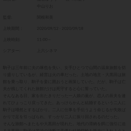
中山りお
監督:
関根和美
上映期間：
2020/09/12 - 2020/09/18
上映時刻:
11:00～
シアター:
上六シネマ
駒子は三年前に夫の琢也を失い、女手ひとつで山間の温泉旅館を切
り盛りしているが、経営は火の車だった。土地の地主・大黒田は旅
館を乗っ取り、駒子を妾に囲おうと画策していた。だが、駒子は亡
夫が残してくれた旅館だけは死守すると心に誓っていた。
そんなある日、家を出たきりだった一人娘の薫が、恋人の辰夫を連
れてひょっこり戻ってきた。あっけらかんと結婚するという二人に
駒子は唖然とするばかり。二人に仕事を手伝うよう命じるが失敗ば
かりで足を引っぱられ、すっかり二人に振り回されるのだった。
そんな旅館へまたもや大黒田が現れた。地代の滞納を餌に強引に迫
る大黒田に駒子は苦渋の決断で高価な結婚指輪を抵当に入れようと