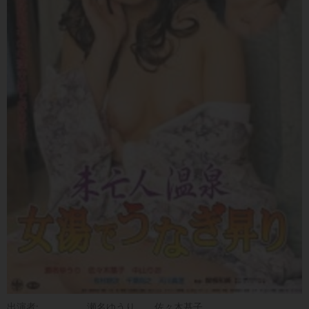
出演者:
瀬名ゆうり
佐々木基子