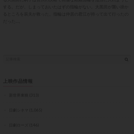
する。だが、しまっておいたはずの指輪がない。大黒田が襲い掛か
るところを辰夫が救った。指輪は仲居の君江が持って出て行ったの
だった…。
上映作品情報
新世界東映
(313)
日劇シネマ
(1,065)
日劇ローズ
(146)