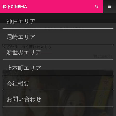
松下CINEMA
神戸エリア
作品情報
女ざかり 白く濡れた太もも
HOME
尼崎エリア
女ざかり 白く濡れた太もも
新世界エリア
2020/09/14
上本町エリア
会社概要
お問い合わせ