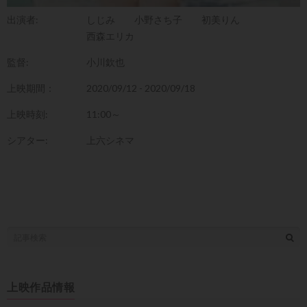
出演者:
しじみ
小野さち子
初美りん
西森エリカ
監督:
小川欽也
上映期間：
2020/09/12 - 2020/09/18
上映時刻:
11:00～
シアター:
上六シネマ
上映作品情報