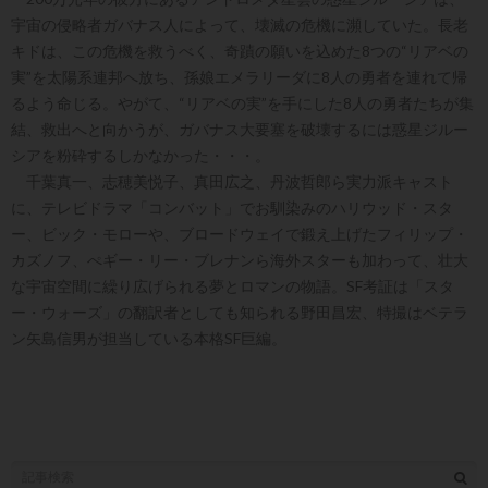
宇宙の侵略者ガバナス人によって、壊滅の危機に瀕していた。長老
キドは、この危機を救うべく、奇蹟の願いを込めた8つの“リアベの
実”を太陽系連邦へ放ち、孫娘エメラリーダに8人の勇者を連れて帰
るよう命じる。やがて、“リアベの実”を手にした8人の勇者たちが集
結、救出へと向かうが、ガバナス大要塞を破壊するには惑星ジルー
シアを粉砕するしかなかった・・・。
千葉真一、志穂美悦子、真田広之、丹波哲郎ら実力派キャスト
に、テレビドラマ「コンバット」でお馴染みのハリウッド・スタ
ー、ビック・モローや、ブロードウェイで鍛え上げたフィリップ・
カズノフ、ぺギー・リー・ブレナンら海外スターも加わって、壮大
な宇宙空間に繰り広げられる夢とロマンの物語。SF考証は「スタ
ー・ウォーズ」の翻訳者としても知られる野田昌宏、特撮はベテラ
ン矢島信男が担当している本格SF巨編。