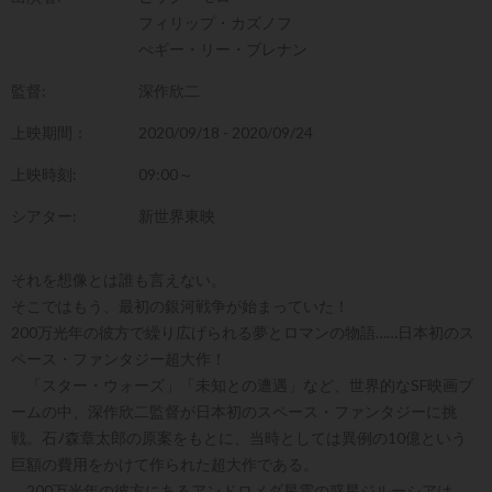
フィリップ・カズノフ
ぺギー・リー・ブレナン
監督:
深作欣二
上映期間：
2020/09/18 - 2020/09/24
上映時刻:
09:00～
シアター:
新世界東映
それを想像とは誰も言えない。
そこではもう、最初の銀河戦争が始まっていた！
200万光年の彼方で繰り広げられる夢とロマンの物語……日本初のス
ペース・ファンタジー超大作！
「スター・ウォーズ」「未知との遭遇」など、世界的なSF映画ブ
ームの中、深作欣二監督が日本初のスペース・ファンタジーに挑
戦。石ﾉ森章太郎の原案をもとに、当時としては異例の10億という
巨額の費用をかけて作られた超大作である。
200万光年の彼方にあるアンドロメダ星雲の惑星ジルーシアは、