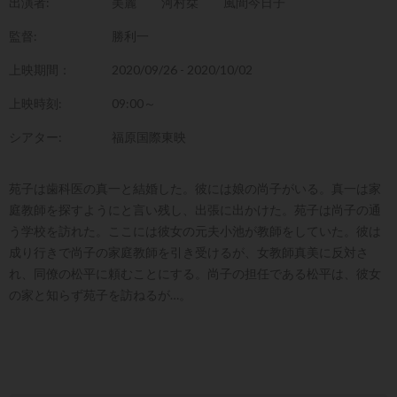
出演者:
美麗
河村栞
風間今日子
監督:
勝利一
上映期間：
2020/09/26 - 2020/10/02
上映時刻:
09:00～
シアター:
福原国際東映
苑子は歯科医の真一と結婚した。彼には娘の尚子がいる。真一は家
庭教師を探すようにと言い残し、出張に出かけた。苑子は尚子の通
う学校を訪れた。ここには彼女の元夫小池が教師をしていた。彼は
成り行きで尚子の家庭教師を引き受けるが、女教師真美に反対さ
れ、同僚の松平に頼むことにする。尚子の担任である松平は、彼女
の家と知らず苑子を訪ねるが…。