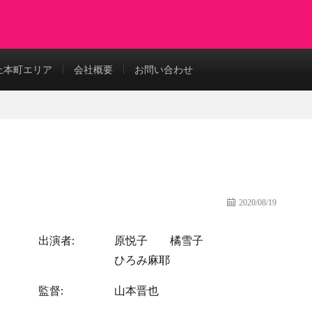
上本町エリア
会社概要
お問い合わせ
2020/08/19
出演者:
原悦子
橘雪子
ひろみ麻耶
監督:
山本晋也