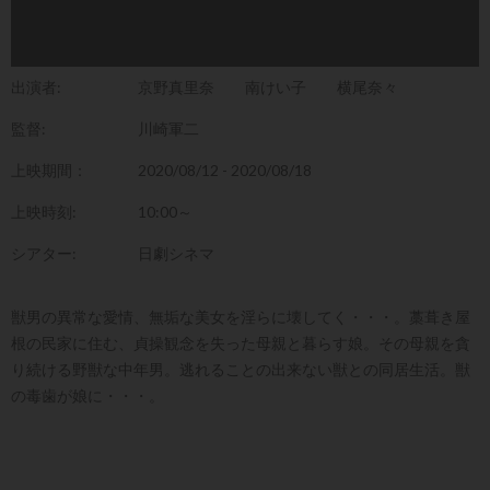
出演者:
京野真里奈
南けい子
横尾奈々
監督:
川崎軍二
上映期間：
2020/08/12 - 2020/08/18
上映時刻:
10:00～
シアター:
日劇シネマ
獣男の異常な愛情、無垢な美女を淫らに壊してく・・・。藁葺き屋
根の民家に住む、貞操観念を失った母親と暮らす娘。その母親を貪
り続ける野獣な中年男。逃れることの出来ない獣との同居生活。獣
の毒歯が娘に・・・。