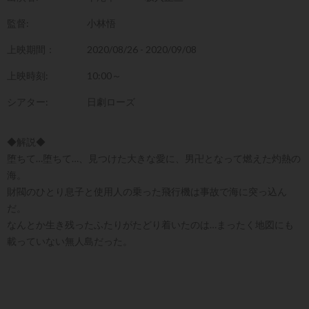
監督:
小林悟
上映期間：
2020/08/26 - 2020/09/08
上映時刻:
10:00～
シアター:
日劇ローズ
◆解説◆
堕ちて…堕ちて…、見つけた大きな愛に、男卍となって燃えた灼熱の
海。
財閥のひとり息子と使用人の乗った飛行機は事故で海に突っ込ん
だ。
なんとか生き残ったふたりがたどり着いたのは…まったく地図にも
載っていない無人島だった。